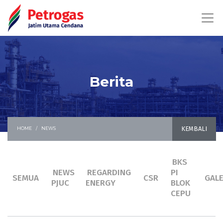
Berita
KEMBALI
HOME
NEWS
BKS
NEWS
REGARDING
PI
SEMUA
CSR
GALE
PJUC
ENERGY
BLOK
CEPU